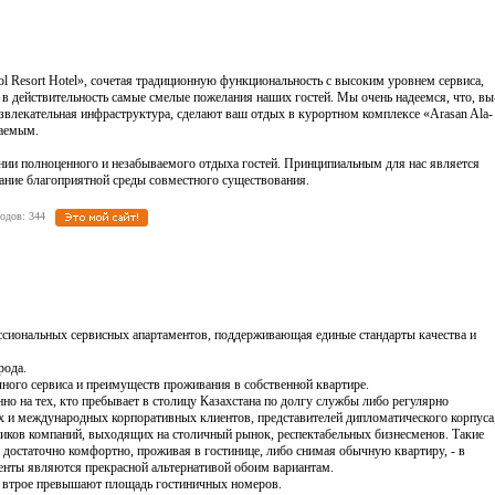
kol Re­sort Ho­tel», со­четая тра­дици­он­ную функ­ци­ональ­ность с вы­соким уров­нем сер­ви­са,
ь в дей­стви­тель­ность са­мые сме­лые по­жела­ния на­ших гос­тей. Мы очень на­де­ем­ся, что, вы
азв­ле­катель­ная инф­рас­трук­ту­ра, сде­ла­ют ваш от­дых в ку­рорт­ном комп­лек­се «Ara­san Ala­
ва­емым.
нии пол­но­цен­но­го и не­забы­ва­емо­го от­ды­ха гос­тей. Прин­ци­пи­аль­ным для нас яв­ля­ет­ся
­ние бла­гоп­ри­ят­ной сре­ды сов­мест­но­го су­щест­во­вания.
реходов: 344
ессиональных сервисных апартаментов, поддерживающая единые стандарты качества и
рода.
чного сервиса и преимуществ проживания в собственной квартире.
но на тех, кто пребывает в столицу Казахстана по долгу службы либо регулярно
 и международных корпоративных клиентов, представителей дипломатического корпуса
иков компаний, выходящих на столичный рынок, респектабельных бизнесменов. Такие
я достаточно комфортно, проживая в гостинице, либо снимая обычную квартиру, - в
енты являются прекрасной альтернативой обоим вариантам.
е втрое превышают площадь гостиничных номеров.