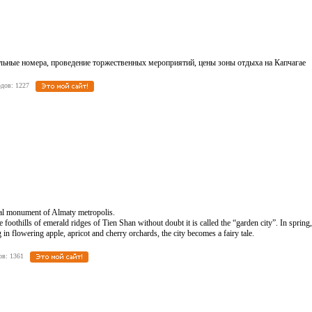
ьные номера, проведение торжественных мероприятий, цены зоны отдыха на Капчагае
еходов: 1227
cal monument of Almaty metropolis.
e foothills of emerald ridges of Tien Shan without doubt it is called the “garden city”. In spring,
n flowering apple, apricot and cherry orchards, the city becomes a fairy tale.
одов: 1361