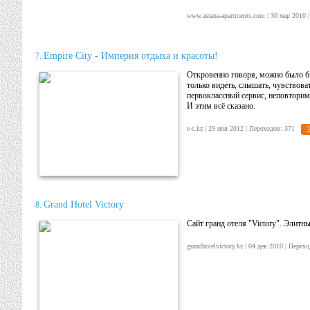
www.astana-apartments.com | 30 мар 2010
Empire City - Империя отдыха и красоты!
7.
Откровенно говоря, можно было б
только видеть, слышать, чувствова
первоклассный сервис, неповторима
И этим всё сказано.
e-c.kz | 29 ноя 2012 | Переходов: 371
Grand Hotel Victory
8.
Сайт гранд отеля "Victory". Элитн
grandhotelvictory.kz | 04 дек 2010 | Пер