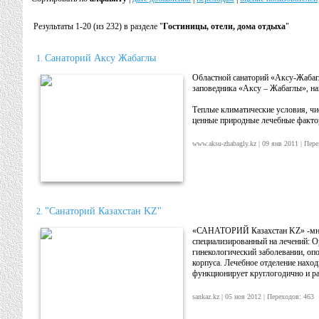
Результаты 1-20 (из 232) в разделе "
Гостиницы, отели, дома отдыха
"
Санаторий Аксу Жабаглы
1.
Областной санаторий «Аксу-Жабаг
заповедника «Аксу – Жабаглы», нах
Теплые климатические условия, чи
ценные природные лечебные факто
www.aksu-zhabagly.kz | 09 янв 2011 | Пе
"Санаторий Казахстан KZ"
2.
«САНАТОРИЙ Казахстан KZ» -мног
специализированный на лечений: О
гинекологический заболевании, опо
корпуса. Лечебное отделение наход
функционирует круглогодично и ра
sankaz.kz | 05 ноя 2012 | Переходов: 46