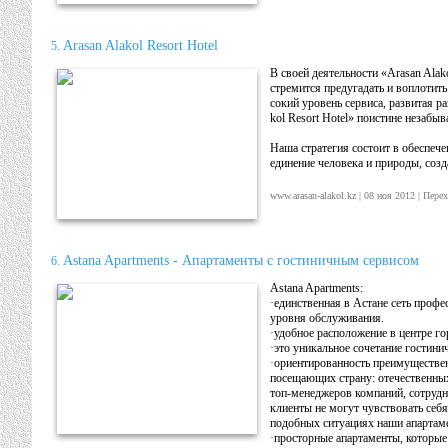
Ara­san Ala­kol Re­sort Ho­tel
5.
В сво­ей де­ятель­нос­ти «Ara­san Ala­
стре­мит­ся пре­дуга­дать и воп­ло­тит
сокий уро­вень сер­ви­са, раз­ви­тая р
kol Re­sort Ho­tel» по­ис­ти­не не­забы­
На­ша стра­тегия сос­то­ит в обес­пе­че
еди­нение че­лове­ка и при­роды, соз­да
www.arasan-alakol.kz | 08 ноя 2012 | Пе
Astana Apartments - Апартаменты с гостиничным сервисом
6.
Astana Apartments:
·единственная в Астане сеть проф
уровня обслуживания.
·удобное расположение в центре го
·это уникальное сочетание гостини
·ориентированность преимуществен
посещающих страну: отечественных
топ-менеджеров компаний, сотрудн
клиенты не могут чувствовать себ
подобных ситуациях наши апартам
·просторные апартаменты, которы