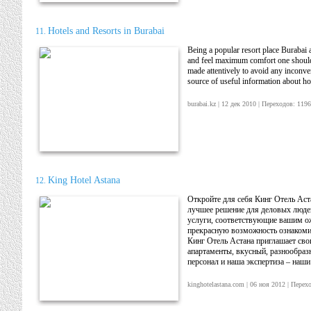
Hotels and Resorts in Burabai
11.
Being a popular resort place Burabai a
and feel maximum comfort one should p
made attentively to avoid any inconven
source of useful information about ho
burabai.kz | 12 дек 2010 | Переходов: 1
King Hotel Astana
12.
Откройте для себя Кинг Отель Аста
лучшее решение для деловых людей
услуги, соответствующие вашим о
прекрасную возможность ознакомит
Кинг Отель Астана приглашает сво
апартаменты, вкусный, разнообраз
персонал и наша экспертиза – наш
kinghotelastana.com | 06 ноя 2012 | Пер