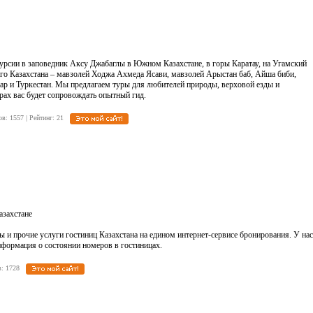
рсии в заповедник Аксу Джабаглы в Южном Казахстане, в горы Каратау, на Угамский
го Казахстана – мавзолей Ходжа Ахмеда Ясави, мавзолей Арыстан баб, Айша биби,
рар и Туркестан. Мы предлагаем туры для любителей природы, верховой езды и
рах вас будет сопровождать опытный гид.
ов: 1557 | Рейтинг: 21
азахстане
ы и прочие услуги гостиниц Казахстана на едином интернет-сервисе бронирования. У нас
информация о состоянии номеров в гостиницах.
дов: 1728