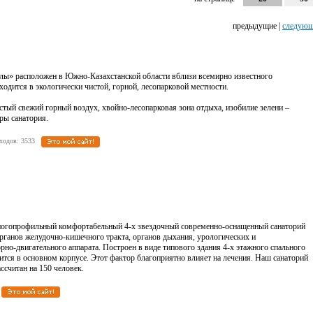
предыдущие |
следую
лы» расположен в Южно-Казахстанской области вблизи всемирно известного
одится в экологически чистой, горной, лесопарковой местности.
стый свежий горный воздух, хвойно-лесопарковая зона отдыха, изобилие зелени –
ры санатория.
реходов: 3533
опрофильный комфортабельный 4-х звездочный современно-оснащенный санаторий
рганов желудочно-кишечного тракта, органов дыхания, урологических и
рно-двигательного аппарата. Построен в виде типового здания 4-х этажного спального
ится в основном корпусе. Этот фактор благоприятно влияет на лечения. Наш санаторий
ссчитан на 150 человек.
3