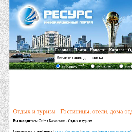
Главная
Почта
Новости
Каталог
О
new!
по каталогу
в ре
по Казнету
Отдых и туризм - Гостиницы, отели, дома о
Вы находитесь:
Сайты Казахстана - Отдых и туризм
Сортировать по
алфавиту
|
дате добавления
|
переходам
|
оценке пользователей