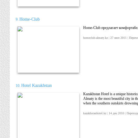
Home-Club
9.
Home-Club предлагает комфортабел
homeclub-almaty.kz | 27 июл 2011 | Пер
Hotel Kazakhstan
10.
Kazakhstan Hotel is a unique histori
Almaty is the most beautiful city in th
when the southern outskirts drowning i
kazakhstanhotel.kz | 14 дек 2010 | Перех