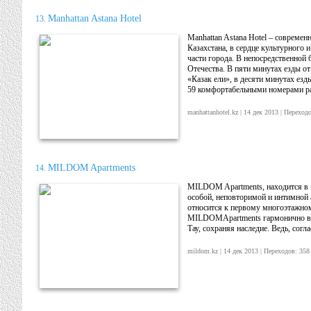
Manhattan Astana Hotel
13.
Manhattan Astana Hotel – совреме
Казахстана, в сердце культурного 
части города. В непосредственной
Отечества. В пяти минутах езды о
«Казак ели», в десяти минутах ез
59 комфортабельными номерами ра
manhattanhotel.kz | 14 дек 2013 | Перех
MILDOM Apartments
14.
MILDOM Apartments, находится в «с
особой, неповторимой и интимной 
относится к первому многоэтажн
MILDOMApartments гармонично впи
Тау, сохраняя наследие. Ведь, согл
mildom.kz | 14 дек 2013 | Переходов: 3