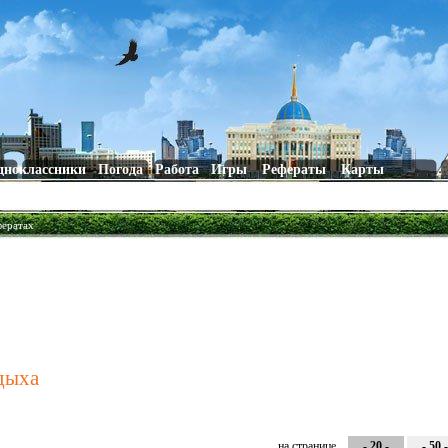
дноклассники
Погода
Работа
Игры
Рефераты
Карты
фератах
тдыха
на странице
- 20 -
- 50 -