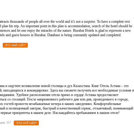
ttracts thousands of people all over the world and it’s not a surprise. To have a complete rest
lan his trip. An important point in this plan is accommodation, search of the hotel should be
iences and let one enjoy the miracles of the nature. Burabai Hotels is glad to represent a new
tels and guest houses in Burabai. Database is being constantly updated and completed.
196
на и ощутите великолепие новой столицы и дух Казахстана. Кинг Отель Астана – это
, находящихся в командировке. Здесь вы сможете получить все необходимые условия и
жиданиям. Удобное расположение отеля прямо в сердце Астаны предоставляет
ься со столицей. После напряженного рабочего дня или дня, проведенного в городе,
их гостей провести незабываемые вечера в наших заведениях. Комфортабельные
ный и полноценный завтрак, быстрый и качественный сервис, отзывчивый, понимающий
и первые приоритеты в нашем деле. Наслаждайтесь пребыванием в нашем отеле!
еходов: 517