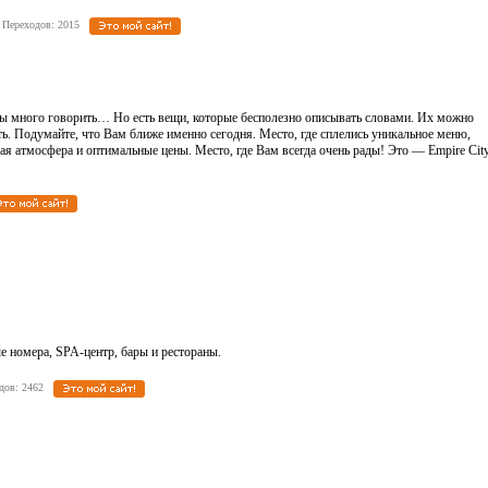
 | Переходов: 2015
ы много говорить… Но есть вещи, которые бесполезно описывать словами. Их можно
ть. Подумайте, что Вам ближе именно сегодня. Место, где сплелись уникальное меню,
я атмосфера и оптимальные цены. Место, где Вам всегда очень рады! Это — Empire City
ые номера, SPA-центр, бары и рестораны.
еходов: 2462