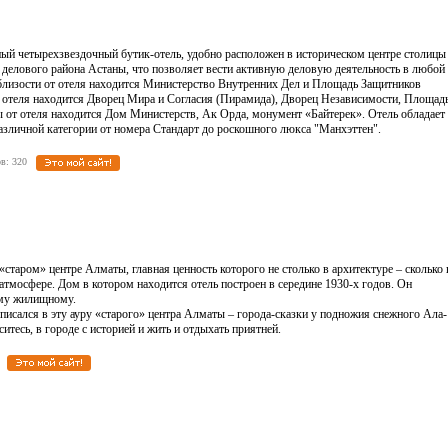
нный четырехзвездочный бутик-отель, удобно расположен в историческом центре столицы
и делового района Астаны, что позволяет вести активную деловую деятельность в любой
 близости от отеля находится Министерство Внутренних Дел и Площадь Защитников
т отеля находится Дворец Мира и Согласия (Пирамида), Дворец Независимости, Площад
ды от отеля находится Дом Министерств, Ак Орда, монумент «Байтерек». Отель обладает
зличной категории от номера Стандарт до роскошного люкса "Манхэттен".
одов: 320
таром» центре Алматы, главная ценность которого не столько в архитектуре – сколько 
атмосфере. Дом в котором находится отель построен в середине 1930-х годов. Он
ому жилищному.
сался в эту ауру «старого» центра Алматы – города-сказки у подножия снежного Ала-
аситесь, в городе с историей и жить и отдыхать приятней.
58