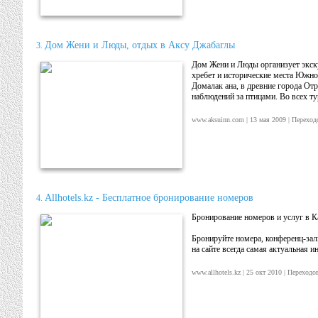
Дом Жени и Люды, отдых в Аксу Джабаглы
3.
Дом Жени и Люды организует экску
хребет и исторические места Южно
Домалак ана, в древние города От
наблюдений за птицами. Во всех ту
www.aksuinn.com | 13 мая 2009 | Переход
Allhotels.kz - Бесплатное бронирование номеров
4.
Бронирование номеров и услуг в К
Бронируйте номера, конференц-зал
на сайте всегда самая актуальная 
www.allhotels.kz | 25 окт 2010 | Перехо