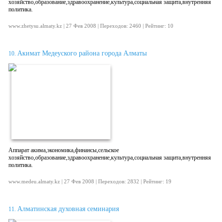
хозяйство,образование,здравоохранение,культура,социальная защита,внутренняя
политика.
www.zhetysu.almaty.kz | 27 Фев 2008 | Переходов: 2460 | Рейтинг: 10
Акимат Медеуского района города Алматы
10.
Аппарат акима,экономика,финансы,сельское
хозяйство,образование,здравоохранение,культура,социальная защита,внутренняя
политика.
www.medeu.almaty.kz | 27 Фев 2008 | Переходов: 2832 | Рейтинг: 19
Ал­ма­тинс­кая ду­хов­ная се­мина­рия
11.