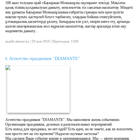
100 жыл толуына орай «Бауыржан Момышұлы оқуларын» өткізді. Мақсаты:
қазақ тілінің қолданылуын дамыту, мемлекеттік тіл саясатын насихаттау. Міндеті:
жас ұрпақты Бауыржан Момышұлының ғибратты ғұмыры мен ерен ерлігін
мақтан тұтып, қастерлей білуге тәрбиелеу, олардың бойына отансүйгіштік,
ұлтжандылық қасиеттерді ұялату, батырдың ісін үлгі, өмірін өнеге ету, артында
қалған шығармашылық мол мұрасын насихатттау, жастар арасында кітап оқу
мәдениетін дамыту...
anatili-almaty.kz | 29 ноя 2010 | Переходов: 1349
Агентство праздников "DIAMANTE"
6.
Агентство праздников "DIAMANTE". Мы наполняем жизнь событиями.
Организация праздников, деловых и развлекательных мероприятий.
Есть повод для праздника, но нет идей? Есть идеи, но не знаете, как их воплотить
или просто нет на это времени? Надоели скучные застолья?
Мы сделаем Ваше событие ярким и запоминающимся. Мы — ивент-компания.