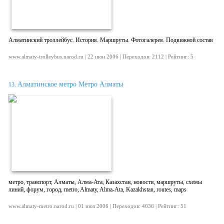
Алматинский троллейбус. История. Маршруты. Фотогалерея. Подвижной состав
www.almaty-trolleybus.narod.ru | 22 июн 2006 | Переходов: 2112 | Рейтинг: 5
Алматинское метро Метро Алматы
13.
метро, транспорт, Алматы, Алма-Ата, Казахстан, новости, маршруты, схемы
линий, форум, город, metro, Almaty, Alma-Ata, Kazakhstan, routes, maps
www.almaty-metro.narod.ru | 01 июл 2006 | Переходов: 4636 | Рейтинг: 51