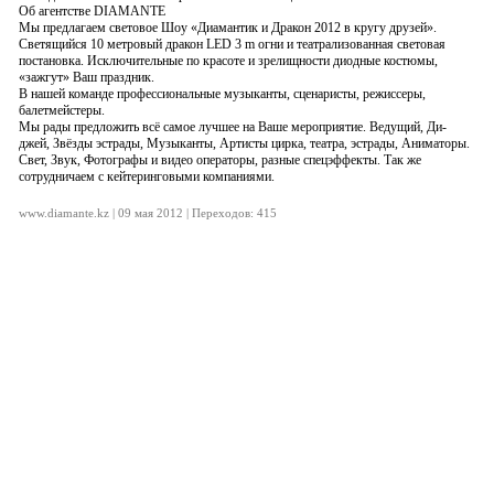
Об агентстве DIAMANTE
Мы предлагаем световое Шоу «Диамантик и Дракон 2012 в кругу друзей».
Светящийся 10 метровый дракон LED 3 m огни и театрализованная световая
постановка. Исключительные по красоте и зрелищности диодные костюмы,
«зажгут» Ваш праздник.
В нашей команде профессиональные музыканты, сценаристы, режиссеры,
балетмейстеры.
Мы рады предложить всё самое лучшее на Ваше мероприятие. Ведущий, Ди-
джей, Звёзды эстрады, Музыканты, Артисты цирка, театра, эстрады, Аниматоры.
Свет, Звук, Фотографы и видео операторы, разные спецэффекты. Так же
сотрудничаем с кейтеринговыми компаниями.
www.diamante.kz | 09 мая 2012 | Переходов: 415