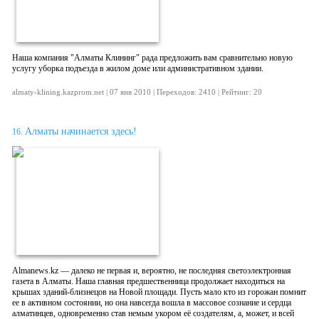
Наша компания "Алматы Клининг" рада предложить вам сравнительно новую
услугу уборка подъезда в жилом доме или административном здании.
almaty-klining.kazprom.net | 07 янв 2010 | Переходов: 2410 | Рейтинг: 20
Алматы начинается здесь!
16.
Almanews.kz — далеко не первая и, вероятно, не последняя светоэлектронная
газета в Алматы. Наша главная предшественница продолжает находиться на
крышах зданий-близнецов на Новой площади. Пусть мало кто из горожан помнит
ее в активном состоянии, но она навсегда вошла в массовое сознание и сердца
алматинцев, одновременно став немым укором её создателям, а, может, и всей