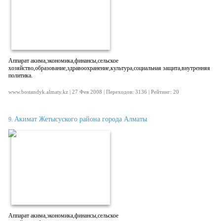
Аппарат акима,экономика,финансы,сельское
хозяйство,образование,здравоохранение,культура,социальная защита,внутренняя
политика.
www.bostandyk.almaty.kz | 27 Фев 2008 | Переходов: 3136 | Рейтинг: 20
Акимат Жетысуского района города Алматы
9.
Аппарат акима,экономика,финансы,сельское