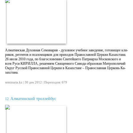
Ал­ма­тинс­кая Ду­хов­ная Се­мина­рия - ду­хов­ное учеб­ное за­веде­ние, го­товя­щее кли­
риков, ре­ген­тов и пса­лом­щи­ков для при­ходов Пра­вос­лавной Церк­ви Ка­захс­та­на.
26 июля 2010 го­да, по бла­гос­ло­вению Свя­тей­ше­го Пат­ри­ар­ха Мос­ковс­ко­го и
всея Ру­си КИ­РИЛ­ЛА, ре­шени­ем Свя­щен­но­го Си­нода об­ра­зован Мит­ро­поли­чий
Ок­руг Русс­кой Пра­вос­лавной Церк­ви в Ка­захс­та­не – Пра­вос­лавная Цер­ковь Ка­
захс­та­на.
seminaria.kz | 30 дек 2012 | Переходов: 679
Алматинский троллейбус
12.