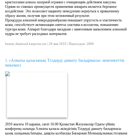
кристаллами алмаза лазерной огранки с очищающим действием вакуума.
Одним из главных преимуществ применения аппарата является бережное
воздействие. Это позволяет пациенту немедленно вернуться к привычному
образу жизни, получив при этом мгновенный результат.
Процедура алмазной микродермабразии повышает упругость и эластичность
кожи, способствует активизации синтеза эластина и коллагена, повышению
тургора кожи. Аппарат благодаря насадкам с нанесенным напылением алмазной
пудры не требует расходных материалов.
beauty-diamond.kazprom.net | 20 янв 2010 | Переходов: 2000
«Алматы қаласының Тілдерді дамыту басқармасы» мемлекеттік
5.
мекемесі
2010 жылғы 10 қараша, сағат 16.00 Қазақстан Жазушылар Одағы үйінің
конференц-залында Алматы қаласы әкімдігінің Тілдерді дамыту басқармасы
қазақ халқының батыры, даңқты қолбасшы Бауыржан Момышұлының туғанына