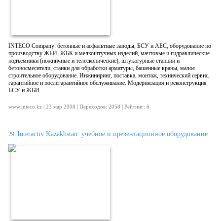
INTECO Company: бетонные и асфальтные заводы, БСУ и АБС, оборудование по
производству ЖБИ, ЖБК и мелкоштучных изделий, мачтовые и гидравлические
подъемники (ножничные и телескопические), штукатурные станции и
бетоносмесители, станки для обработки арматуры, башенные краны, малое
строительное оборудование. Инжиниринг, поставка, монтаж, технический сервис,
гарантийное и послегарантийное обслуживание. Модернизация и реконструкция
БСУ и ЖБИ.
www.inteco.kz | 23 мар 2008 | Переходов: 2058 | Рейтинг: 6
Interactiv Kazakhstan: учебное и презентационное оборудование
29.