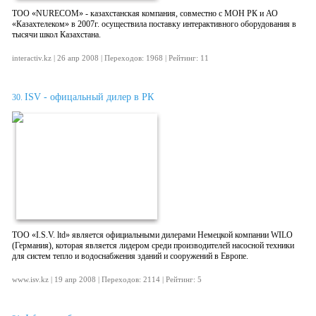
ТОО «NURECOM» - казахстанская компания, совместно с МОН РК и АО
«Казахтелеком» в 2007г. осуществила поставку интерактивного оборудования в
тысячи школ Казахстана.
interactiv.kz | 26 апр 2008 | Переходов: 1968 | Рейтинг: 11
ISV - офицальный дилер в РК
30.
ТОО «I.S.V. ltd» является официальными дилерами Немецкой компании WILO
(Германия), которая является лидером среди производителей насосной техники
для систем тепло и водоснабжения зданий и сооружений в Европе.
www.isv.kz | 19 апр 2008 | Переходов: 2114 | Рейтинг: 5