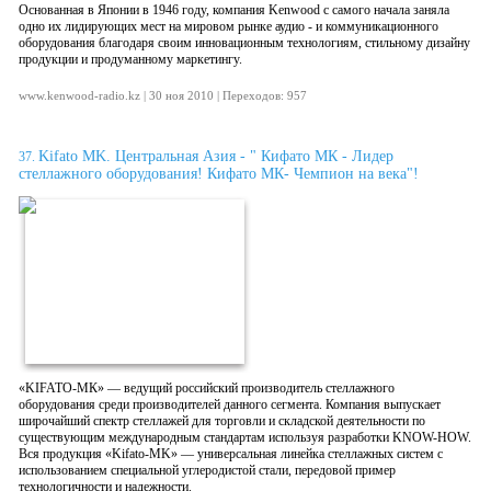
Основанная в Японии в 1946 году, компания Kenwood с самого начала заняла
одно их лидирующих мест на мировом рынке аудио - и коммуникационного
оборудования благодаря своим инновационным технологиям, стильному дизайну
продукции и продуманному маркетингу.
www.kenwood-radio.kz | 30 ноя 2010 | Переходов: 957
Kifato MK. Центральная Азия - " Кифато МК - Лидер
37.
стеллажного оборудования! Кифато МК- Чемпион на века"!
«KIFATO-МК» — ведущий российский производитель стеллажного
оборудования среди производителей данного сегмента. Компания выпускает
широчайший спектр стеллажей для торговли и складской деятельности по
существующим международным стандартам используя разработки KNOW-HOW.
Вся продукция «Kifato-MK» — универсальная линейка стеллажных систем с
использованием специальной углеродистой стали, передовой пример
технологичности и надежности.