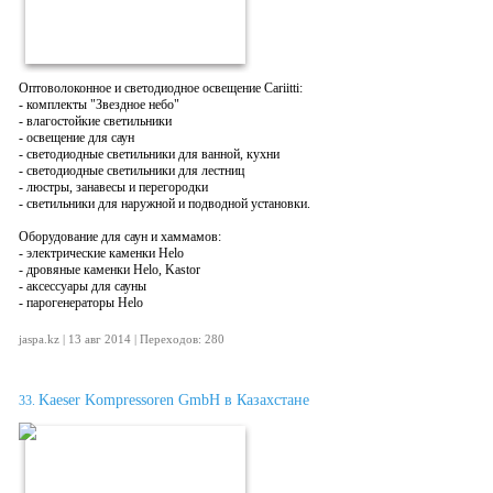
Оптоволоконное и светодиодное освещение Cariitti:
- комплекты "Звездное небо"
- влагостойкие светильники
- освещение для саун
- светодиодные светильники для ванной, кухни
- светодиодные светильники для лестниц
- люстры, занавесы и перегородки
- светильники для наружной и подводной установки.
Оборудование для саун и хаммамов:
- электрические каменки Helo
- дровяные каменки Helo, Kastor
- аксессуары для сауны
- парогенераторы Helo
jaspa.kz | 13 авг 2014 | Переходов: 280
Kaeser Kompressoren GmbH в Казахстане
33.