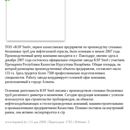
ТОО «KSP Steel», первое казахстанское предприятие по производству стальных
бесшовных труб для нефтегазовой отрасли, было основано в начале 2007 года.
Производственный центр компании находится в г. Павлодаре, именно здесь в
декабре 2007 года состоялось официальное открытие завода KSP Steel с участием
Президента Республики Казахстан Нурсултана Назарбаева. Общая площадь, на
которой размещены производственные объекты предприятия, составляет около
133 га. Здесь трудятся более 7500 профессионально подготовленных
специалистов. Работу завода координирует головной офис компании,
расположенный в городе Алматы.
Основная деятельность KSP Steel связана с производством стальных бесшовных
труб различного диаметра и назначения. Сегодня продукция компании с успехом
используется при строительстве трубопроводов, на объектах
нефтегазодобывающих и геологоразведочных компаний, машиностроительными
и промышленными предприятиями Казахстана. Помимо поставок на внутренний
рынок, она активно экспортируется в стр
www.kspsteel.kz | 13 дек 2009 | Переходов: 1765 | Рейтинг: 5