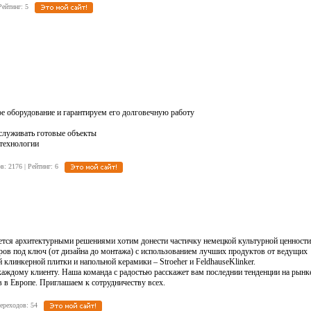
| Рейтинг: 5
ое оборудование и гарантируем его долговечную работу
служивать готовые объекты
 технологии
ов: 2176 | Рейтинг: 6
ется архитектурными решениями хотим донести частичку немецкой культурной ценности
ров под ключ (от дизайна до монтажа) с использованием лучших продуктов от ведущих
клинкерной плитки и напольной керамики – Stroeher и FeldhauseKlinker.
аждому клиенту. Наша команда с радостью расскажет вам последнии тенденции на рынк
в в Европе. Приглашаем к сотрудничеству всех.
| Переходов: 54