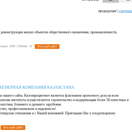
предыдущие |
следую
и реконструкции жилых объектов общественного назначения, промышленности,
реходов: 2820 | Рейтинг: 16
 ИНЖЕНЕРНАЯ КОМПАНИЯ КАЗАХСТАНА
ах нашего сайта. Казгипроцветмет является флагманом проектного дела на всем
роектам института осуществляется строительство и модернизация более 50 известных в
ахстана, ближнего и дальнего зарубежья.
ство, профессионализм и надежность!
ртнерские отношения и с Вашей компанией. Приглашаю Вас к плодотворному
5