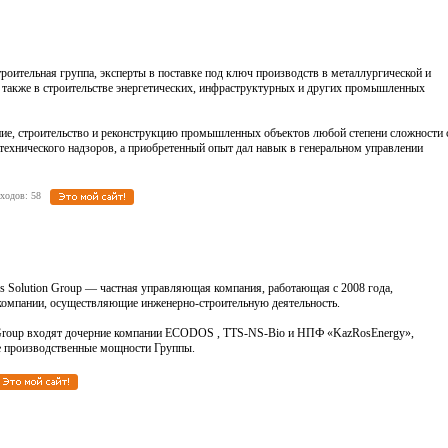
роительная группа, эксперты в поставке под ключ производств в металлургической и
а также в строительстве энергетических, инфраструктурных и других промышленных
ие, строительство и реконструкцию промышленных объектов любой степени сложности 
технического надзоров, а приобретенный опыт дал навык в генеральном управлении
реходов: 58
s Solution Group — частная управляющая компания, работающая с 2008 года,
омпании, осуществляющие инженерно-строительную деятельность.
 Group входят дочерние компании ECODOS , ТTS-NS-Bio и НПФ «KazRosEnergy»,
 производственные мощности Группы.