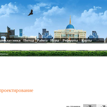
дноклассники
Погода
Работа
Игры
Рефераты
Карты
фератах
 проектирование
на странице
- 20 -
- 50 -