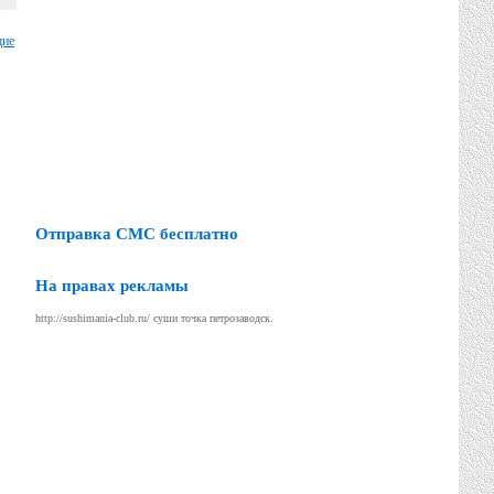
щие
Отправка СМС бесплатно
На правах рекламы
http://sushimania-club.ru/
суши точка петрозаводск.