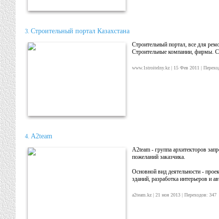
Строительный портал Казахстана
3.
Строительный портал, все для ремо
Строительные компании, фирмы. С
www.1stroitelny.kz | 15 Фев 2011 | Пере
A2team
4.
A2team - группа архитекторов зап
пожеланий заказчика.
Основной вид деятельности - прое
зданий, разработка интерьеров и а
a2team.kz | 21 ноя 2013 | Переходов: 34