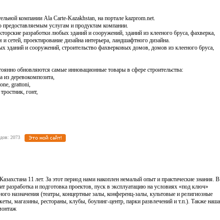
ельной компании Ala Carte-Kazakhstan, на портале kazprom.net.
о предоставляемым услугам и продуктам компании.
кторские разработки любых зданий и сооружений, зданий из клееного бруса, фахверка,
 и сетей, проектирование дизайна интерьера, ландшафтного дизайна.
ых зданий и сооружений, строительство фахверковых домов, домов из клееного бруса,
стоянно обновляются самые инновационные товары в сфере строительства:
ка из деревокомпозита,
ne, grattoni,
тростник, гонт,
еходов: 2073
захстана 11 лет. За этот период нами накоплен немалый опыт и практические знания. В
ит разработка и подготовка проектов, пуск в эксплуатацию на условиях «под ключ»
ного назначения (театры, концертные залы, конференц-залы, культовые и религиозные
еты, магазины, рестораны, клубы, боулинг-центр, парки развлечений и т.п.). Также наша
монтаж