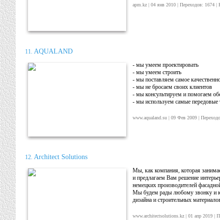
apm.kz | 04 янв 2010 | Переходов: 1674 
AQUALAND
11.
- мы умеем проектировать
- мы умеем строить
- мы поставляем самое качественн
- мы не бросаем своих клиентов
- мы консультируем и помогаем об
- мы используем самые передовые
www.aqualand.su | 09 Фев 2009 | Переход
Architect Solutions
12.
Мы, как компания, которая занима
и предлагаем Вам решение интерье
немецких производителей фасадной 
Мы будем рады любому звонку и к
дизайна и строительных материало
www.architectsolutions.kz | 01 апр 2019 