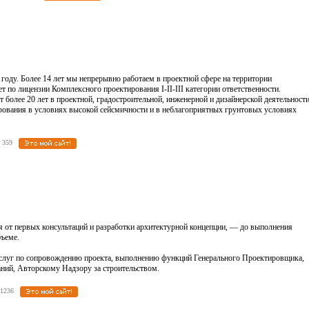
оду. Более 14 лет мы непрерывно работаем в проектной сфере на территории
т по лицензии Комплексного проектирования I-II-III категории ответственности.
более 20 лет в проектной, градостроительной, инженерной и дизайнерской деятельности
вания в условиях высокой сейсмичности и в неблагоприятных грунтовых условиях
ов: 359
я от первых консультаций и разработки архитектурной концепции, — до выполнения
бъеме.
слуг по сопровождению проекта, выполнению функций Генерального Проектировщика,
ний, Авторскому Надзору за строительством.
в: 1236