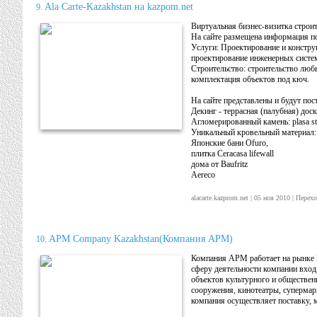
Ala Carte-Kazakhstan на kazpom.net
9.
Виртуальная бизнес-визитка строит
На сайте размещена информация п
Услуги: Проектирование и констру
проектирование инженерных систем
Строительство: строительство люб
комплектация объектов под кюч.
На сайте представлены и будут по
Декинг - террасная (палубная) дос
Агломерированный камень: plasa sto
Уникальный кровельный материал: 
Японские бани Ofuro,
плитка Ceracasa lifewall
дома от Baufritz
Aereco
alacarte.kazprom.net | 05 ноя 2010 | Пер
APM Company Kazakhstan(Компания APM)
10.
Компания APM работает на рынке Ка
сферу деятельности компании вход
объектов культурного и обществен
сооружения, кинотеатры, супермарк
компания осуществляет поставку, 