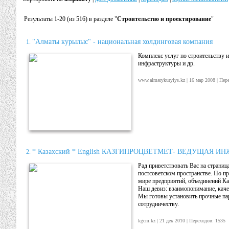
Результаты 1-20 (из 516) в разделе "
Строительство и проектирование
"
"Алматы курылыс" - национальная холдинговая компания
1.
Комплекс услуг по строительству 
инфраструктуры и др.
www.almatykurylys.kz | 16 мар 2008 | Пе
* Казахский * English КАЗГИПРОЦВЕТМЕТ- ВЕДУЩАЯ
2.
Рад приветствовать Вас на страниц
постсоветском пространстве. По п
мире предприятий, объединений Каз
Наш девиз: взаимопонимание, каче
Мы готовы установить прочные па
сотрудничеству.
kgcm.kz | 21 дек 2010 | Переходов: 153