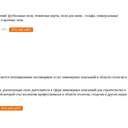
ний: футбольные поля, теннисные корты, поля для мини - гольфа, универсальные
 и арочные залы
ов: 1341
ляется потенциальным поставщиком услуг инженерных изысканий в области геологии и
ия, реализующая свою деятельность в сфере инженерных изысканий для строительства и
й которой стал коллектив профессионалов в области геологии, геодезии и других видов