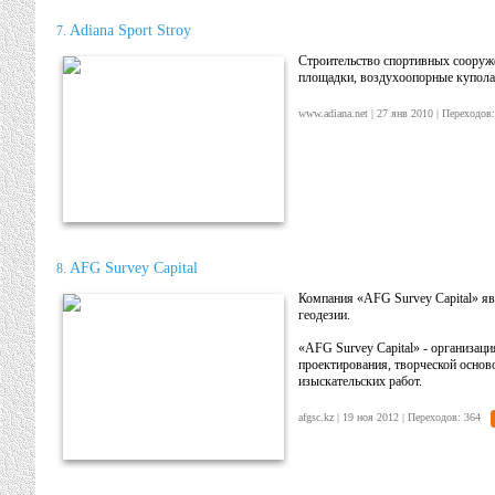
Adiana Sport Stroy
7.
Строительство спортивных сооруже
площадки, воздухоопорные купола
www.adiana.net | 27 янв 2010 | Переход
AFG Survey Capital
8.
Компания «AFG Survey Capital» яв
геодезии.
«AFG Survey Capital» - организац
проектирования, творческой осново
изыскательских работ.
afgsc.kz | 19 ноя 2012 | Переходов: 364