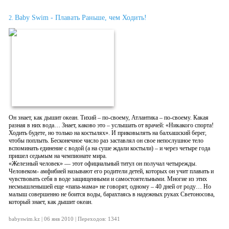
Baby Swim - Плавать Раньше, чем Ходить!
2.
Он знает, как дышит океан. Тихий – по-своему, Атлантика – по-своему. Какая
разная в них вода… Знает, каково это – услышать от врачей: «Никакого спорта!
Ходить будете, но только на костылях». И приковылять на балхашский берег,
чтобы поплыть. Бесконечное число раз заставлял он свое непослушное тело
вспоминать единение с водой (а на суше ждали костыли) – и через четыре года
пришел седьмым на чемпионате мира.
«Железный человек» — этот официальный титул он получал четырежды.
Человеком- амфибией называют его родители детей, которых он учит плавать и
чувствовать себя в воде защищенными и самостоятельными. Многие из этих
несмышленышей еще «папа-мама» не говорят, одному – 40 дней от роду… Но
малыш совершенно не боится воды, барахтаясь в надежных руках Светоносова,
который знает, как дышит океан.
babyswim.kz | 06 янв 2010 | Переходов: 1341