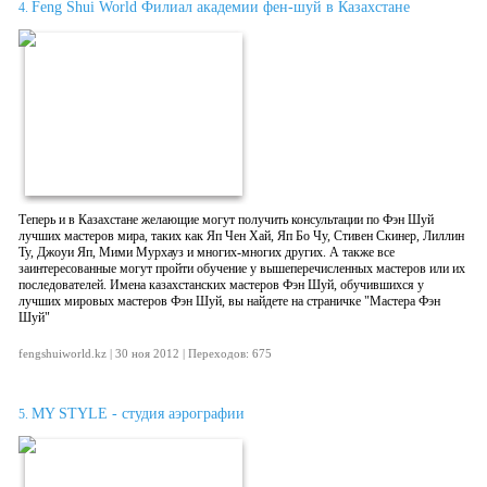
Feng Shui World Филиал академии фен-шуй в Казахстане
4.
Теперь и в Казахстане желающие могут получить консультации по Фэн Шуй
лучших мастеров мира, таких как Яп Чен Хай, Яп Бо Чу, Стивен Скинер, Лиллин
Ту, Джоуи Яп, Мими Мурхауз и многих-многих других. А также все
заинтересованные могут пройти обучение у вышеперечисленных мастеров или их
последователей. Имена казахстанских мастеров Фэн Шуй, обучившихся у
лучших мировых мастеров Фэн Шуй, вы найдете на страничке "Мастера Фэн
Шуй"
fengshuiworld.kz | 30 ноя 2012 | Переходов: 675
MY STYLE - студия аэрографии
5.