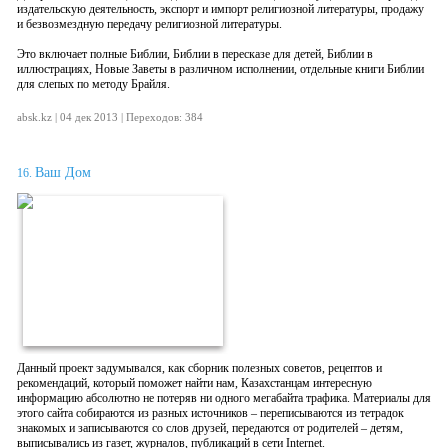
издательскую деятельность, экспорт и импорт религиозной литературы, продажу
и безвозмездную передачу религиозной литературы.
Это включает полные Библии, Библии в пересказе для детей, Библии в
иллюстрациях, Новые Заветы в различном исполнении, отдельные книги Библии
для слепых по методу Брайля.
absk.kz | 04 дек 2013 | Переходов: 384
Ваш Дом
16.
Данный проект задумывался, как сборник полезных советов, рецептов и
рекомендаций, который поможет найти нам, Казахстанцам интересную
информацию абсолютно не потеряв ни одного мегабайта трафика. Материалы для
этого сайта собираются из разных источников – переписываются из тетрадок
знакомых и записываются со слов друзей, передаются от родителей – детям,
выписывались из газет, журналов, публикаций в сети Internet.