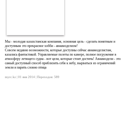
Мы - молодая казахстанская компания, основная цель - сделать понятным и
доступным это прекрасное хобби - авиамоделизм!
Совсем недавно возможности, которые доступны сейчас авиамоделистам,
казались фантастикой. Управляемые полеты по камере, полное погружение в
атмосферу летящего судна - вот цели, которые стоит достичь! Авиамодели - это
самый доступный способ приблизить себя к небу, вырваться из ограничений
земли и парить словно птица
myrc.kz | 01 янв 2014 | Переходов: 589