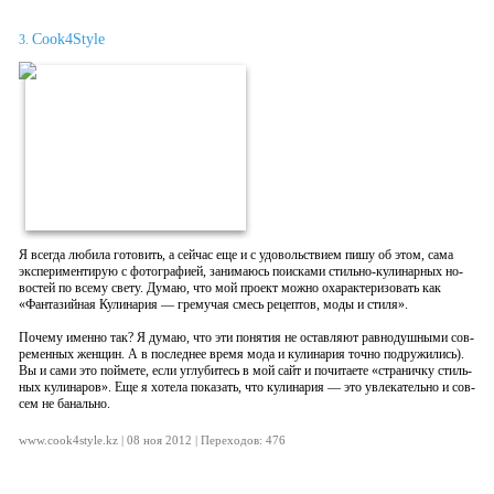
Cook4Style
3.
Я всег­да лю­била го­товить, а сей­час еще и с удо­воль­стви­ем пи­шу об этом, са­ма
экс­пе­римен­ти­рую с фо­тог­ра­фи­ей, за­нима­юсь по­ис­ка­ми стиль­но-ку­линар­ных но­
вос­тей по все­му све­ту. Ду­маю, что мой про­ект мож­но оха­рак­те­ризо­вать как
«Фан­та­зий­ная Ку­лина­рия — гре­мучая смесь ре­цеп­тов, мо­ды и сти­ля».
По­чему имен­но так? Я ду­маю, что эти по­нятия не ос­тавля­ют рав­но­душ­ны­ми сов­
ре­мен­ных жен­щин. А в пос­леднее вре­мя мо­да и ку­лина­рия точ­но под­ру­жились).
Вы и са­ми это пой­ме­те, ес­ли уг­лу­битесь в мой сайт и по­чита­ете «стра­нич­ку стиль­
ных ку­лина­ров». Еще я хо­тела по­казать, что ку­лина­рия — это ув­ле­катель­но и сов­
сем не ба­наль­но.
www.cook4style.kz | 08 ноя 2012 | Переходов: 476