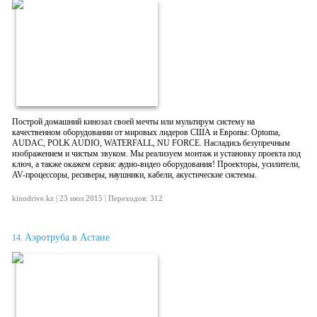
Построй домашний кинозал своей мечты или мультирум систему на
качественном оборудовании от мировых лидеров США и Европы: Optoma,
AUDAC, POLK AUDIO, WATERFALL, NU FORCE. Насладись безупречным
изображением и чистым звуком. Мы реализуем монтаж и установку проекта под
ключ, а также окажем сервис аудио-видео оборудования! Проекторы, усилители,
AV-процессоры, ресиверы, наушники, кабели, акустические системы.
kinodrive.kz | 23 июл 2015 | Переходов: 312
Аэротруба в Астане
14.