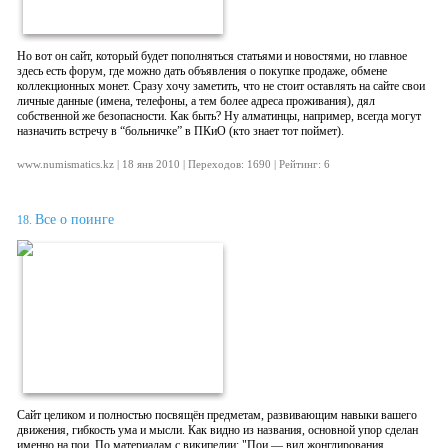
Но вот он сайт, который будет пополняться статьями и новостями, но главное
здесь есть форум, где можно дать объявления о покупке продаже, обмене
коллекционных монет. Сразу хочу заметить, что не стоит оставлять на сайте свои
личные данные (имена, телефоны, а тем более адреса проживания), дял
собственной же безопасности. Как быть? Ну алматинцы, например, всегда могут
назначить встречу в “больничке” в ПКиО (кто знает тот поймет).
www.numismatics.kz | 18 янв 2010 | Переходов: 1690 | Рейтинг: 6
Все о поинге
18.
Сайт целиком и полностью посвящён предметам, развивающим навыки вашего
движения, гибкость ума и мысли. Как видно из названия, основной упор сделан
именно на пои. По материалам с википедии: "Пои — вид жонглирования