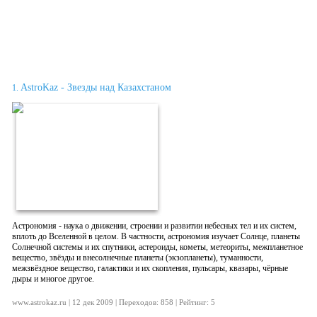
AstroKaz - Звезды над Казахстаном
1.
Астрономия - наука о движении, строении и развитии небесных тел и их систем,
вплоть до Вселенной в целом. В частности, астрономия изучает Солнце, планеты
Солнечной системы и их спутники, астероиды, кометы, метеориты, межпланетное
вещество, звёзды и внесолнечные планеты (экзопланеты), туманности,
межзвёздное вещество, галактики и их скопления, пульсары, квазары, чёрные
дыры и многое другое.
www.astrokaz.ru | 12 дек 2009 | Переходов: 858 | Рейтинг: 5