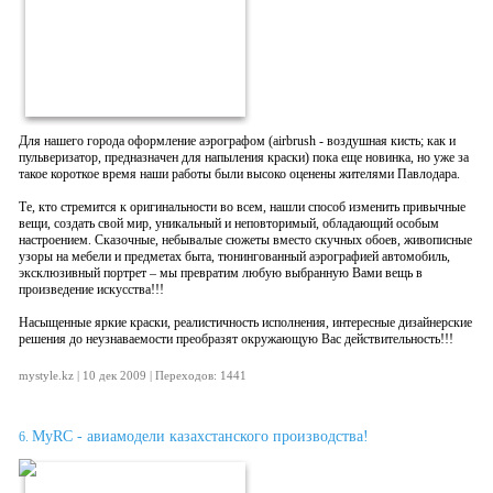
Для нашего города оформление аэрографом (airbrush - воздушная кисть; как и
пульверизатор, предназначен для напыления краски) пока еще новинка, но уже за
такое короткое время наши работы были высоко оценены жителями Павлодара.
Те, кто стремится к оригинальности во всем, нашли способ изменить привычные
вещи, создать свой мир, уникальный и неповторимый, обладающий особым
настроением. Сказочные, небывалые сюжеты вместо скучных обоев, живописные
узоры на мебели и предметах быта, тюнингованный аэрографией автомобиль,
эксклюзивный портрет – мы превратим любую выбранную Вами вещь в
произведение искусства!!!
Насыщенные яркие краски, реалистичность исполнения, интересные дизайнерские
решения до неузнаваемости преобразят окружающую Вас действительность!!!
mystyle.kz | 10 дек 2009 | Переходов: 1441
MyRC - авиамодели казахстанского производства!
6.