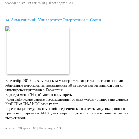
www.auno.kz | 19 авг 2010 | Переходов: 3031
Алматинский Университет Энергетики и Связи
14.
В сентябре 2010г. в Алматинском университете энергетики и связи прошли
юбилейные мероприятия, посвященные 50 летию со дня начала подготовки
инженеров-энергетиков в Казахстане.
В раздел меню "Инфо" можно посмотреть:
- биографические данные и воспоминания о годах учебы лучших выпускников
КазПТИ-АЭИ-АИЭС разных лет.
- презентации ведущих компаний энергетического и телекоммуникационного
профилей - партнеров АИЭС, на которых трудятся большое количество наших
выпускников.
aues.kz | 20 дек 2010 | Переходов: 1355