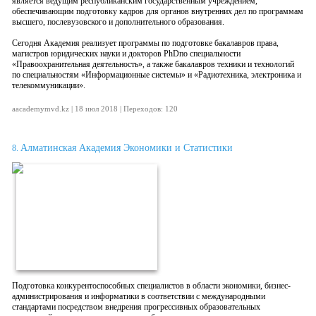
является ведущим республиканским государственным учреждением,
обеспечивающим подготовку кадров для органов внутренних дел по программам
высшего, послевузовского и дополнительного образования.
Сегодня Академия реализует программы по подготовке бакалавров права,
магистров юридических науки и докторов PhDпо специальности
«Правоохранительная деятельность», а также бакалавров техники и технологий
по специальностям «Информационные системы» и «Радиотехника, электроника и
телекоммуникации».
aacademymvd.kz | 18 июл 2018 | Переходов: 120
Алматинская Академия Экономики и Статистики
8.
Подготовка конкурентоспособных специалистов в области экономики, бизнес-
администрирования и информатики в соответствии с международными
стандартами посредством внедрения прогрессивных образовательных