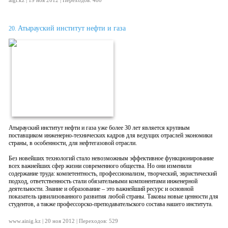
aigi.kz | 19 ноя 2012 | Переходов: 480
Атырауский институт нефти и газа
20.
Атырауский институт нефти и газа уже более 30 лет является крупным
поставщиком инженерно-технических кадров для ведущих отраслей экономики
страны, в особенности, для нефтегазовой отрасли.
Без новейших технологий стало невозможным эффективное функционирование
всех важнейших сфер жизни современного общества. Но они изменили
содержание труда: компетентность, профессионализм, творческий, эвристический
подход, ответственность стали обязательными компонентами инженерной
деятельности. Знание и образование – это важнейший ресурс и основной
показатель цивилизованного развития любой страны. Таковы новые ценности для
студентов, а также профессорско-преподавательского состава нашего института.
www.ainig.kz | 20 ноя 2012 | Переходов: 529