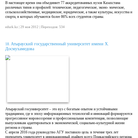
В настоящее время она объединяет 77 аккредитованных вузов Казахстана
различных типов и профилей: технические, педагогические, эконо- мические,
сельскохозяйственные, медицинские, юридические, а также культуры, искусства и
спорта, в которых обучаются более 86% всех студентов страны.
edurk.kz | 29 ноя 2012 | Переходов: 534
Атырауский государственный университет имени Х.
18.
Досмухамедова
Атырауский госуниверситет – это вуз с богатым опытом и устойчивыми
традициями, где в эпоху информационных технологий и инноваций формируются
прогрессивное мировоззрение и профессиональная компетенция, позволяющие
выпускникам адаптироваться в экономической, социально-культурной жизни
региона и страны.
С апреля 2016 года руководство АГУ поставило цель: в течение трех лет
превратить университет в инновационный драйвер всего Прикаспийского региона,