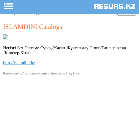
ISLAMDINI:Catalogs
Негізгі бет Cілтеме Сұрақ-Жауап Жүктеп алу Тілек-Тапсырыстар
Линктер Кітап
http://islamdini.kz
Категория сайта: Развлечения | Личные сайты, блоги